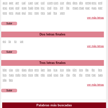
aco
apr
arr
cal
can
car
col
com
con
cor
dec
des
dis
emp
enc
ent
esc
esp
est
exp
hab
imp
inc
ind
ins
int
lle
man
mar
par
pas
per
pre
pro
que
qui
rec
rep
res
sal
tra
ven
ver más letras
Subir
Dos letras finales
eo
ía
io
ue
ver más letras
Subir
Tres letras finales
ble
cia
cio
das
dos
ero
ían
ías
ica
ico
ida
ión
ios
ita
ito
les
los
nas
ndo
nes
nos
nte
nto
osé
oso
ria
rla
rle
rlo
rme
rse
sas
sta
tas
ver más letras
Subir
Palabras más buscadas