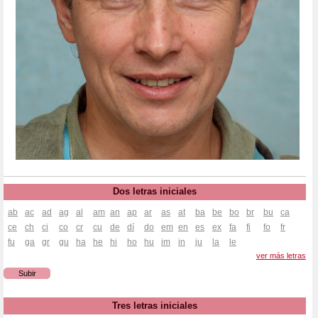
Dos letras iniciales
ab
ac
ad
ag
al
am
an
ap
ar
as
at
ba
be
bo
br
bu
ca
ce
ch
ci
co
cr
cu
de
dí
do
em
en
es
ex
fa
fi
fo
fr
fu
ga
gr
gu
ha
he
hi
ho
hu
im
in
ju
la
le
ver más letras
Subir
Tres letras iniciales