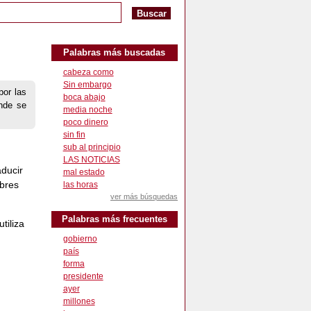
Palabras más buscadas
cabeza como
Sin embargo
por las
boca abajo
onde se
media noche
poco dinero
sin fin
sub al principio
LAS NOTICIAS
aducir
mal estado
mbres
las horas
ver más búsquedas
Palabras más frecuentes
tiliza
gobierno
país
forma
presidente
ayer
millones