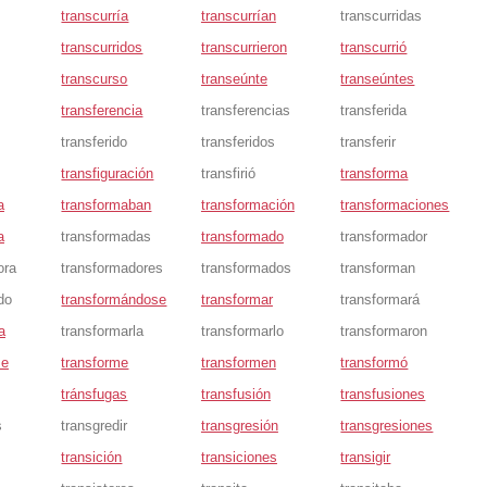
transcurría
transcurrían
transcurridas
transcurridos
transcurrieron
transcurrió
transcurso
transeúnte
transeúntes
transferencia
transferencias
transferida
transferido
transferidos
transferir
transfiguración
transfirió
transforma
a
transformaban
transformación
transformaciones
a
transformadas
transformado
transformador
ora
transformadores
transformados
transforman
do
transformándose
transformar
transformará
a
transformarla
transformarlo
transformaron
se
transforme
transformen
transformó
tránsfugas
transfusión
transfusiones
s
transgredir
transgresión
transgresiones
transición
transiciones
transigir