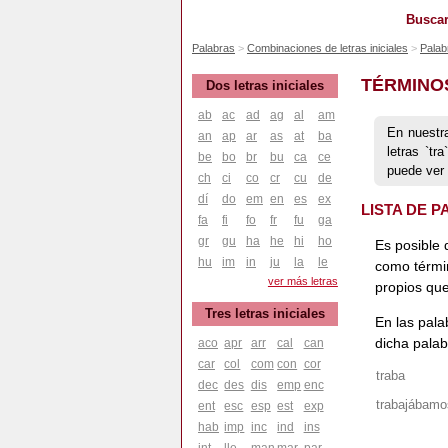
Buscar
Palabras
Combinaciones de letras iniciales
Palab
TÉRMINO
Dos letras iniciales
ab
ac
ad
ag
al
am
En nuestr
an
ap
ar
as
at
ba
letras `t
be
bo
br
bu
ca
ce
puede ver
ch
ci
co
cr
cu
de
dí
do
em
en
es
ex
LISTA DE 
fa
fi
fo
fr
fu
ga
gr
gu
ha
he
hi
ho
Es posible 
hu
im
in
ju
la
le
como térmi
ver más letras
propios que
Tres letras iniciales
En las pala
dicha palab
aco
apr
arr
cal
can
car
col
com
con
cor
traba
dec
des
dis
emp
enc
trabajábamo
ent
esc
esp
est
exp
hab
imp
inc
ind
ins
int
lle
man
mar
par