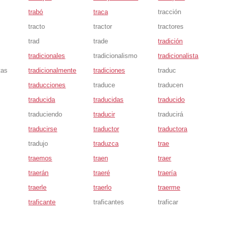
trabó
traca
tracción
tracto
tractor
tractores
trad
trade
tradición
tradicionales
tradicionalismo
tradicionalista
tas
tradicionalmente
tradiciones
traduc
traducciones
traduce
traducen
traducida
traducidas
traducido
traduciendo
traducir
traducirá
traducirse
traductor
traductora
tradujo
traduzca
trae
traemos
traen
traer
traerán
traeré
traería
traerle
traerlo
traerme
traficante
traficantes
traficar