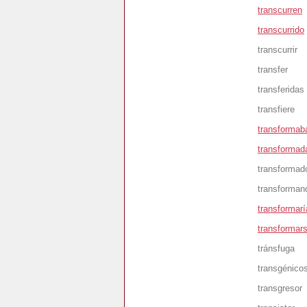
transcurren
transcurrido
transcurrir
transfer
transferidas
transfiere
transformab
transformad
transformad
transforman
transformarí
transformar
tránsfuga
transgénico
transgresor