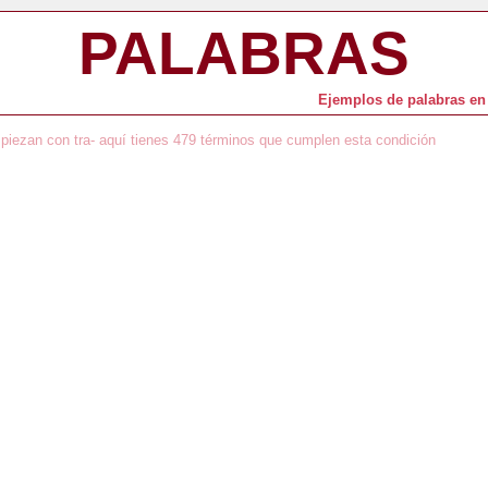
PALABRAS
Ejemplos de palabras en 
piezan con tra- aquí tienes 479 términos que cumplen esta condición