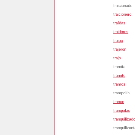
traicionado
traicionero
traídas
traidores
traigo
trajeron
trajo
tramita
trámite
tramos
trampolín
trance
tranquilas
tranquilizad
tranquilizan