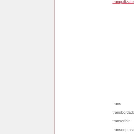
tranquilízate
trans
transbordad
transcribir
transcriptas