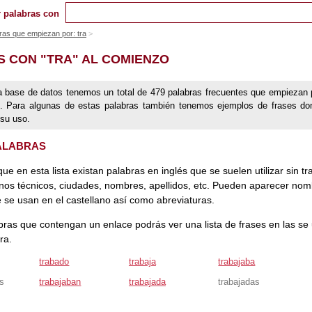
 palabras con
ras que empiezan por: tra
S CON "TRA" AL COMIENZO
a base de datos tenemos un total de 479 palabras frecuentes que empiezan 
ra`. Para algunas de estas palabras también tenemos ejemplos de frases d
 su uso.
PALABRAS
que en esta lista existan palabras en inglés que se suelen utilizar sin tr
nos técnicos, ciudades, nombres, apellidos, etc. Pueden aparecer no
 se usan en el castellano así como abreviaturas.
bras que contengan un enlace podrás ver una lista de frases en las se u
ra.
trabado
trabaja
trabajaba
s
trabajaban
trabajada
trabajadas