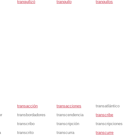
tranquilizó
tranquilo
tranquilos
transacción
transacciones
transatlántico
or
transbordadores
transcendencia
transcribe
transcribo
transcripción
transcripciones
a
transcrito
transcurra
transcurre