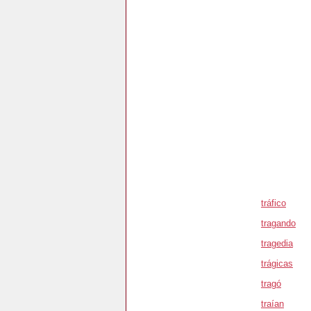
tráfico
tragando
tragedia
trágicas
tragó
traían