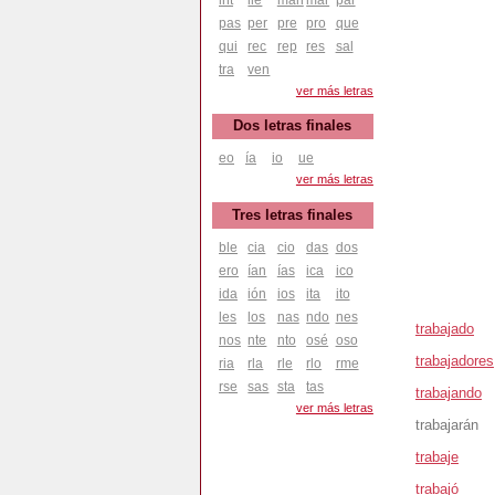
pas
per
pre
pro
que
qui
rec
rep
res
sal
tra
ven
ver más letras
Dos letras finales
eo
ía
io
ue
ver más letras
Tres letras finales
ble
cia
cio
das
dos
ero
ían
ías
ica
ico
ida
ión
ios
ita
ito
les
los
nas
ndo
nes
trabajado
nos
nte
nto
osé
oso
trabajadores
ria
rla
rle
rlo
rme
rse
sas
sta
tas
trabajando
ver más letras
trabajarán
trabaje
trabajó