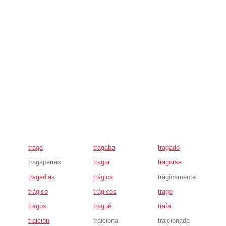
traga
tragaba
tragado
tragaperras
tragar
tragarse
tragedias
trágica
trágicamente
trágico
trágicos
trago
tragos
tragué
traía
traición
traiciona
traicionada