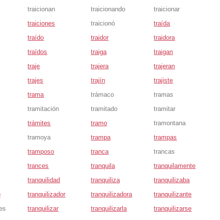
traicionan
traicionando
traicionar
traiciones
traicionó
traída
traído
traidor
traidora
traídos
traiga
traigan
traje
trajera
trajeran
trajes
trajín
trajiste
trama
trámaco
tramas
tramitación
tramitado
tramitar
trámites
tramo
tramontana
tramoya
trampa
trampas
tramposo
tranca
trancas
trances
tranquila
tranquilamente
tranquilidad
tranquiliza
tranquilizaba
o
tranquilizador
tranquilizadora
tranquilizante
tes
tranquilizar
tranquilizarla
tranquilizarse