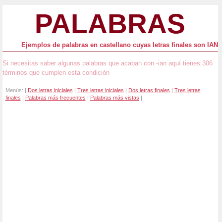
PALABRAS
Ejemplos de palabras en castellano cuyas letras finales son IAN
Si necesitas saber algunas palabras que acaban con -ian aquí tienes 306
términos que cumplen esta condición
Menús: |
Dos letras iniciales
|
Tres letras iniciales
|
Dos letras finales
|
Tres letras
finales
|
Palabras más frecuentes
|
Palabras más vistas
|