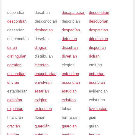
dependían
desafían
desaparecían
descendían
desconfían
desconocían
describían
descubrían
desearían
deshacían
despedían
desprecian
desprendían
desvían
detenían
diferencian
dirían
dirigían
discutían
disponían
distinguían
distribuían
divertían
dolían
dormían
ejercían
elegían
emitían
encendían
encontrarían
entendían
entrarían
envían
envolvían
escondían
escribían
establecían
estarían
estudian
evidencian
exhibían
exigían
existían
existirían
exponían
extendían
fabián
favorecían
financian
florián
formarían
gian
gracián
guardián
guardian
guían
habían
habrían
hacían
harían