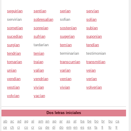
seguirían
sentían
serían
servían
servirían
sobresalían
sofian
solían
sometían
sonreían
sostenían
subían
sucedían
sufrían
sugerían
suponían
surgían
tardarían
temían
tendían
tendrían
tenían
terminarían
testimonian
tomarían
traían
transcurrían
transmitían
unían
valían
varían
veían
vendían
vendrían
venían
verían
vestían
vivían
vivian
volverían
volvían
yacían
Dos letras iniciales
ab
ac
ad
ag
al
am
an
ap
ar
as
at
ba
be
bo
br
bu
ca
ce
ch
ci
co
cr
cu
de
dí
do
em
en
es
ex
fa
fi
fo
fr