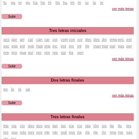
fu
ga
gr
gu
ha
he
hi
ho
hu
im
in
ju
la
le
ver más letras
Subir
Tres letras iniciales
aco
apr
arr
cal
can
car
col
com
con
cor
dec
des
dis
emp
enc
ent
esc
esp
est
exp
hab
imp
inc
ind
ins
int
lle
man
mar
par
pas
per
pre
pro
que
qui
rec
rep
res
sal
tra
ven
ver más letras
Subir
Dos letras finales
eo
ía
io
ue
ver más letras
Subir
Tres letras finales
ble
cia
cio
das
dos
ero
ían
ías
ica
ico
ida
ión
ios
ita
ito
les
los
nas
ndo
nes
nos
nte
nto
osé
oso
ria
rla
rle
rlo
rme
rse
sas
sta
tas