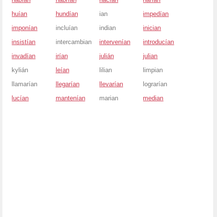
huían
hundían
ian
impedían
imponían
incluían
indian
inician
insistían
intercambian
intervenían
introducían
invadían
irían
julián
julian
kylián
leían
lilian
limpian
llamarían
llegarían
llevarían
lograrían
lucían
mantenían
marian
median