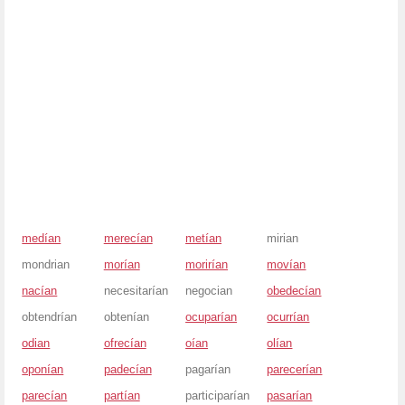
medían
merecían
metían
mirian
mondrian
morían
morirían
movían
nacían
necesitarían
negocian
obedecían
obtendrían
obtenían
ocuparían
ocurrían
odian
ofrecían
oían
olían
oponían
padecían
pagarían
parecerían
parecían
partían
participarían
pasarían