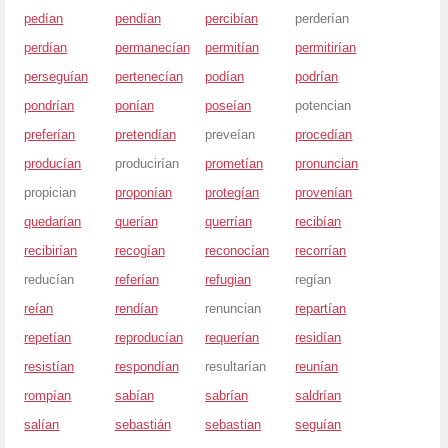
pedían
pendían
percibían
perderían
perdían
permanecían
permitían
permitirían
perseguían
pertenecían
podían
podrían
pondrían
ponían
poseían
potencian
preferían
pretendían
preveían
procedían
producían
producirían
prometían
pronuncian
propician
proponían
protegían
provenían
quedarían
querían
querrían
recibían
recibirían
recogían
reconocían
recorrían
reducían
referían
refugian
regían
reían
rendían
renuncian
repartían
repetían
reproducían
requerían
residían
resistían
respondían
resultarían
reunían
rompían
sabían
sabrían
saldrían
salían
sebastián
sebastian
seguían