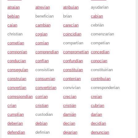
atraían
atrevían
atribuían
ayudarían
bebían
benefician
brian
cabían
caían
cambian
carecían
cebrián
christian
cogían
coincidían
comenzarían
cometían
comían
compartían
competían
componían
comprendían
comprometían
concedían
conducían
confían
confundían
conocían
conseguían
consistían
constituían
constituirían
construían
consumían
contenían
contribuían
convertían
convertirían
convivían
corresponderían
correspondían
corrían
crecían
creían
crían
cristian
cristián
cubrían
cumplían
custodian
damián
darían
deberían
debían
decían
decidían
defendían
definían
dejarían
denuncian