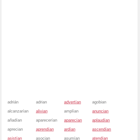
adrián
adrian
advertían
agobian
alcanzarían
alivian
amplían
anuncian
añadían
aparecerían
aparecían
aplaudían
aprecian
aprendían
ardían
ascendían
asistían
asocian
asumían
atendían