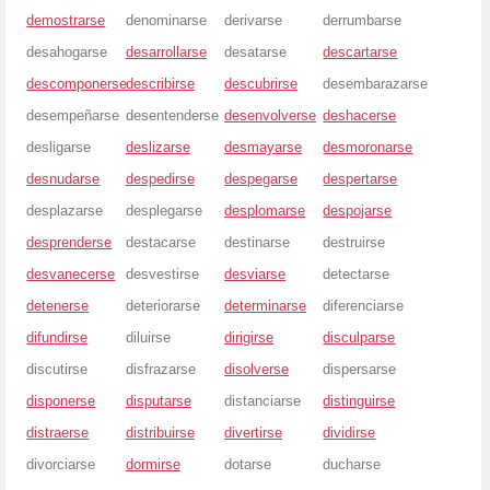
demostrarse
denominarse
derivarse
derrumbarse
desahogarse
desarrollarse
desatarse
descartarse
descomponerse
describirse
descubrirse
desembarazarse
desempeñarse
desentenderse
desenvolverse
deshacerse
desligarse
deslizarse
desmayarse
desmoronarse
desnudarse
despedirse
despegarse
despertarse
desplazarse
desplegarse
desplomarse
despojarse
desprenderse
destacarse
destinarse
destruirse
desvanecerse
desvestirse
desviarse
detectarse
detenerse
deteriorarse
determinarse
diferenciarse
difundirse
diluirse
dirigirse
disculparse
discutirse
disfrazarse
disolverse
dispersarse
disponerse
disputarse
distanciarse
distinguirse
distraerse
distribuirse
divertirse
dividirse
divorciarse
dormirse
dotarse
ducharse