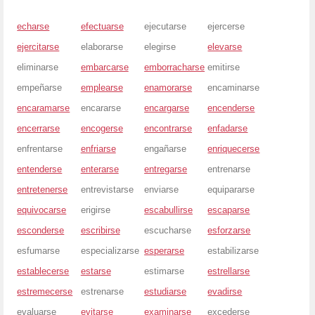
echarse
efectuarse
ejecutarse
ejercerse
ejercitarse
elaborarse
elegirse
elevarse
eliminarse
embarcarse
emborracharse
emitirse
empeñarse
emplearse
enamorarse
encaminarse
encaramarse
encararse
encargarse
encenderse
encerrarse
encogerse
encontrarse
enfadarse
enfrentarse
enfriarse
engañarse
enriquecerse
entenderse
enterarse
entregarse
entrenarse
entretenerse
entrevistarse
enviarse
equipararse
equivocarse
erigirse
escabullirse
escaparse
esconderse
escribirse
escucharse
esforzarse
esfumarse
especializarse
esperarse
estabilizarse
establecerse
estarse
estimarse
estrellarse
estremecerse
estrenarse
estudiarse
evadirse
evaluarse
evitarse
examinarse
excederse