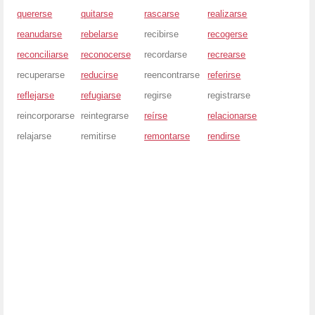
quererse
quitarse
rascarse
realizarse
reanudarse
rebelarse
recibirse
recogerse
reconciliarse
reconocerse
recordarse
recrearse
recuperarse
reducirse
reencontrarse
referirse
reflejarse
refugiarse
regirse
registrarse
reincorporarse
reintegrarse
reírse
relacionarse
relajarse
remitirse
remontarse
rendirse