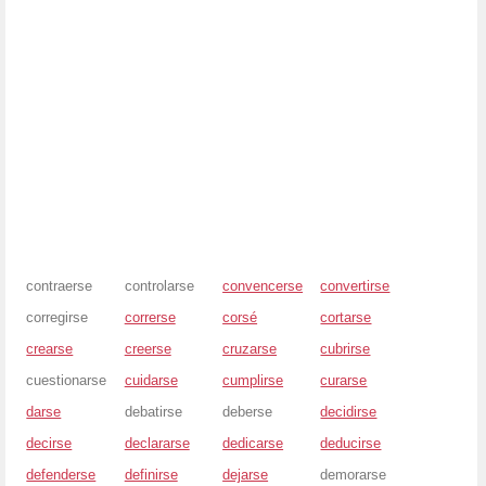
contraerse
controlarse
convencerse
convertirse
corregirse
correrse
corsé
cortarse
crearse
creerse
cruzarse
cubrirse
cuestionarse
cuidarse
cumplirse
curarse
darse
debatirse
deberse
decidirse
decirse
declararse
dedicarse
deducirse
defenderse
definirse
dejarse
demorarse