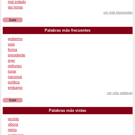
mal estado
las horas
ver más búsquedas
Subir
Palabras más frecuentes
gobierno
país
forma
presidente
ayer
millones
lugar
nacional
política
embargo
ver más palabras
Subir
Palabras más vistas
recinto
víbora
mimo