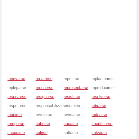
renovarse
repartirse
repetirse
replantearse
replegarse
reponerse
representarse
reproducirse
reservarse
resignarse
resistirse
resolverse
respetarse
responsabilizarse
resumirse
retirarse
reunirse
revelarse
revisarse
rodearse
romperse
saberse
sacarse
sacrificarse
sacudirse
salirse
saltarse
salvarse