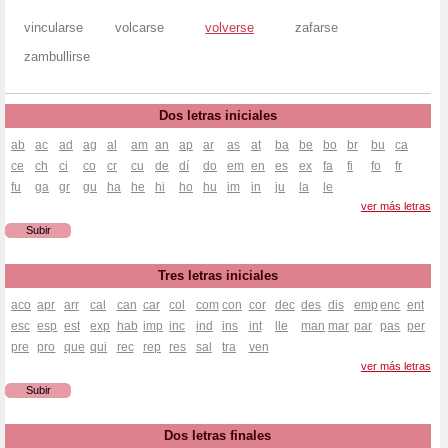
vincularse
volcarse
volverse
zafarse
zambullirse
Dos letras iniciales
ab
ac
ad
ag
al
am
an
ap
ar
as
at
ba
be
bo
br
bu
ca
ce
ch
ci
co
cr
cu
de
dí
do
em
en
es
ex
fa
fi
fo
fr
fu
ga
gr
gu
ha
he
hi
ho
hu
im
in
ju
la
le
ver más letras
Subir
Tres letras iniciales
aco
apr
arr
cal
can
car
col
com
con
cor
dec
des
dis
emp
enc
ent
esc
esp
est
exp
hab
imp
inc
ind
ins
int
lle
man
mar
par
pas
per
pre
pro
que
qui
rec
rep
res
sal
tra
ven
ver más letras
Subir
Dos letras finales