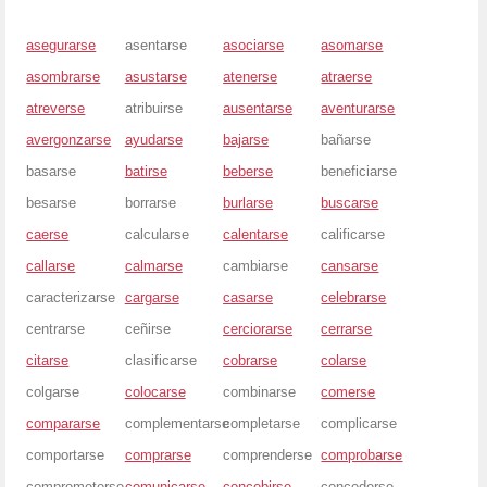
asegurarse
asentarse
asociarse
asomarse
asombrarse
asustarse
atenerse
atraerse
atreverse
atribuirse
ausentarse
aventurarse
avergonzarse
ayudarse
bajarse
bañarse
basarse
batirse
beberse
beneficiarse
besarse
borrarse
burlarse
buscarse
caerse
calcularse
calentarse
calificarse
callarse
calmarse
cambiarse
cansarse
caracterizarse
cargarse
casarse
celebrarse
centrarse
ceñirse
cerciorarse
cerrarse
citarse
clasificarse
cobrarse
colarse
colgarse
colocarse
combinarse
comerse
compararse
complementarse
completarse
complicarse
comportarse
comprarse
comprenderse
comprobarse
comprometerse
comunicarse
concebirse
concederse