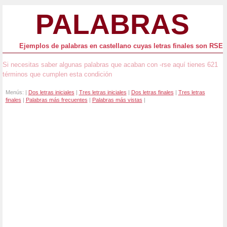
PALABRAS
Ejemplos de palabras en castellano cuyas letras finales son RSE
Si necesitas saber algunas palabras que acaban con -rse aquí tienes 621
términos que cumplen esta condición
Menús: |
Dos letras iniciales
|
Tres letras iniciales
|
Dos letras finales
|
Tres letras
finales
|
Palabras más frecuentes
|
Palabras más vistas
|