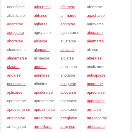
adueñarse
advertirse
afeitarse
aferrarse
afianzarse
afiliarse
afirmarse
agacharse
agarrarse
agitarse
agotarse
agravarse
agregarse
agruparse
aguantarse
ahogarse
ahorrarse
aislarse
ajustarse
alarmarse
alcanzarse
alegrarse
alejarse
aliarse
alimentarse
alinearse
alojarse
alterarse
alzarse
amarse
ampliarse
analizarse
andarse
animarse
anotarse
anticiparse
anunciarse
añadirse
apagarse
apartarse
aplicarse
apoderarse
apoyarse
apreciarse
aprenderse
apresurarse
aprobarse
apropiarse
aprovecharse
aproximarse
apuntarse
armarse
arrancarse
arrastrarse
arreglarse
arrepentirse
arriesgarse
arrodillarse
arrojarse
articularse