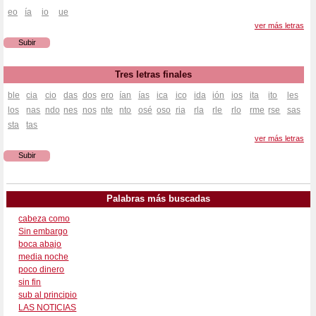
eo
ía
io
ue
ver más letras
Subir
Tres letras finales
ble
cia
cio
das
dos
ero
ían
ías
ica
ico
ida
ión
ios
ita
ito
les
los
nas
ndo
nes
nos
nte
nto
osé
oso
ria
rla
rle
rlo
rme
rse
sas
sta
tas
ver más letras
Subir
Palabras más buscadas
cabeza como
Sin embargo
boca abajo
media noche
poco dinero
sin fin
sub al principio
LAS NOTICIAS