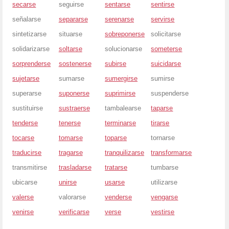
secarse
seguirse
sentarse
sentirse
señalarse
separarse
serenarse
servirse
sintetizarse
situarse
sobreponerse
solicitarse
solidarizarse
soltarse
solucionarse
someterse
sorprenderse
sostenerse
subirse
suicidarse
sujetarse
sumarse
sumergirse
sumirse
superarse
suponerse
suprimirse
suspenderse
sustituirse
sustraerse
tambalearse
taparse
tenderse
tenerse
terminarse
tirarse
tocarse
tomarse
toparse
tornarse
traducirse
tragarse
tranquilizarse
transformarse
transmitirse
trasladarse
tratarse
tumbarse
ubicarse
unirse
usarse
utilizarse
valerse
valorarse
venderse
vengarse
venirse
verificarse
verse
vestirse