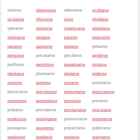
nutrirse
observarse
obtenerse
ocultarse
ocuparse
ofrecerse
oírse
olvidarse
operarse
oponerse
organizarse
orientarse
originarse
pagarse
pararse
parecerse
pasarse
pasearse
pegarse
pelearse
pensarse
percatarse
percibirse
perderse
perfilarse
permitirse
perpetuarse
pintarse
plantarse
plantearse
plegarse
poderse
ponerse
portarse
posarse
postularse
practicarse
precipitarse
preguntarse
preocuparse
prepararse
presentarse
prestarse
preverse
probarse
procederse
proclamarse
procurarse
producirse
prolongarse
pronunciarse
proponerse
protegerse
proveerse
proyectarse
publicarse
quebrarse
quedarse
quejarse
quemarse