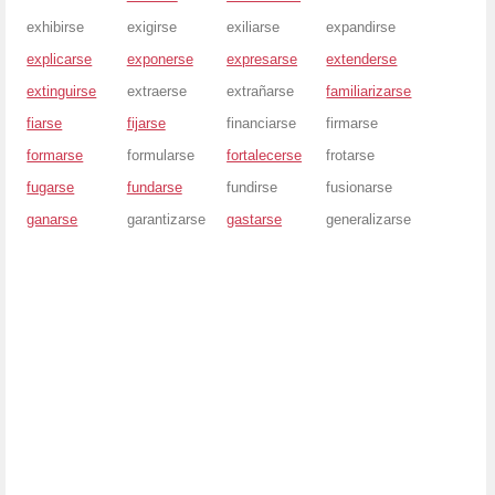
exhibirse
exigirse
exiliarse
expandirse
explicarse
exponerse
expresarse
extenderse
extinguirse
extraerse
extrañarse
familiarizarse
fiarse
fijarse
financiarse
firmarse
formarse
formularse
fortalecerse
frotarse
fugarse
fundarse
fundirse
fusionarse
ganarse
garantizarse
gastarse
generalizarse