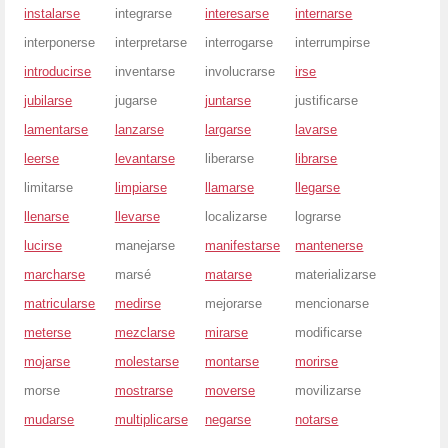
instalarse
integrarse
interesarse
internarse
interponerse
interpretarse
interrogarse
interrumpirse
introducirse
inventarse
involucrarse
irse
jubilarse
jugarse
juntarse
justificarse
lamentarse
lanzarse
largarse
lavarse
leerse
levantarse
liberarse
librarse
limitarse
limpiarse
llamarse
llegarse
llenarse
llevarse
localizarse
lograrse
lucirse
manejarse
manifestarse
mantenerse
marcharse
marsé
matarse
materializarse
matricularse
medirse
mejorarse
mencionarse
meterse
mezclarse
mirarse
modificarse
mojarse
molestarse
montarse
morirse
morse
mostrarse
moverse
movilizarse
mudarse
multiplicarse
negarse
notarse