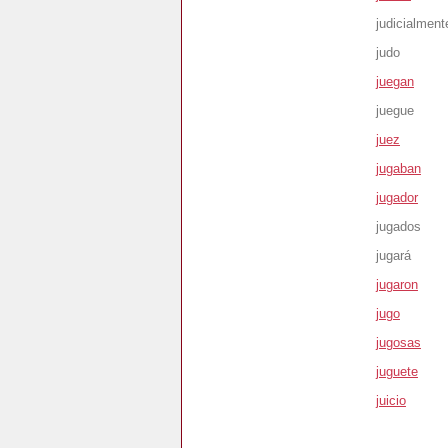
judicialment
judo
juegan
juegue
juez
jugaban
jugador
jugados
jugará
jugaron
jugo
jugosas
juguete
juicio