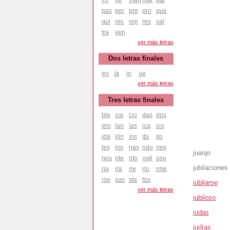
pas
per
pre
pro
que
qui
rec
rep
res
sal
tra
ven
ver más letras
Dos letras finales
eo
ía
io
ue
ver más letras
Tres letras finales
ble
cia
cio
das
dos
ero
ían
ías
ica
ico
ida
ión
ios
ita
ito
les
los
nas
ndo
nes
juanjo
nos
nte
nto
osé
oso
jubilaciones
ria
rla
rle
rlo
rme
rse
sas
sta
tas
jubilarse
ver más letras
jubiloso
judas
judías