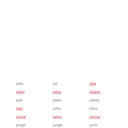
jules
juli
julia
julián
julian
juliana
julie
julien
julieta
julio
julita
julius
juncal
junco
juncos
jünger
jungla
junín