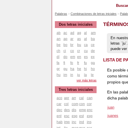
Buscar
Palabras
Combinaciones de letras iniciales
Palab
TÉRMINO
Dos letras iniciales
ab
ac
ad
ag
al
am
En nuestr
an
ap
ar
as
at
ba
letras `j
be
bo
br
bu
ca
ce
puede ver
ch
ci
co
cr
cu
de
dí
do
em
en
es
ex
LISTA DE 
fa
fi
fo
fr
fu
ga
gr
gu
ha
he
hi
ho
Es posible 
hu
im
in
ju
la
le
como térmi
ver más letras
propios que
Tres letras iniciales
En las pala
dicha palab
aco
apr
arr
cal
can
car
col
com
con
cor
juan
dec
des
dis
emp
enc
juanes
ent
esc
esp
est
exp
hab
imp
inc
ind
ins
int
lle
man
mar
par