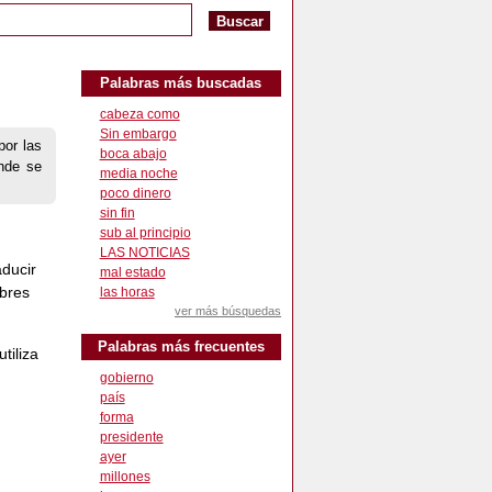
Palabras más buscadas
cabeza como
Sin embargo
por las
boca abajo
onde se
media noche
poco dinero
sin fin
sub al principio
LAS NOTICIAS
aducir
mal estado
mbres
las horas
ver más búsquedas
Palabras más frecuentes
tiliza
gobierno
país
forma
presidente
ayer
millones