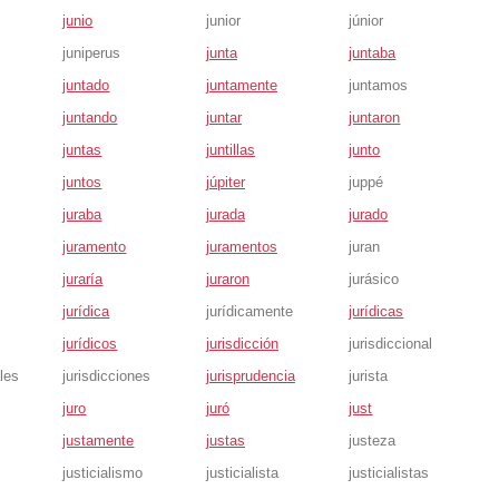
junio
junior
júnior
juniperus
junta
juntaba
juntado
juntamente
juntamos
juntando
juntar
juntaron
juntas
juntillas
junto
juntos
júpiter
juppé
juraba
jurada
jurado
juramento
juramentos
juran
juraría
juraron
jurásico
jurídica
jurídicamente
jurídicas
jurídicos
jurisdicción
jurisdiccional
ales
jurisdicciones
jurisprudencia
jurista
juro
juró
just
justamente
justas
justeza
justicialismo
justicialista
justicialistas