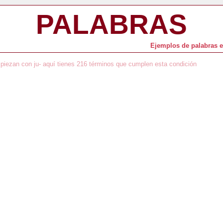
PALABRAS
Ejemplos de palabras en
piezan con ju- aquí tienes 216 términos que cumplen esta condición