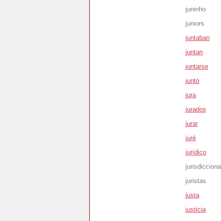
juninho
juniors
juntaban
juntan
juntarse
juntó
jura
jurados
jurar
juré
jurídico
jurisdiccion
juristas
justa
justicia