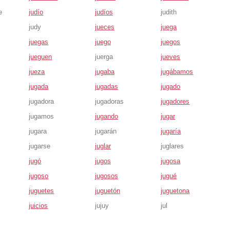
e
judío
judíos
judith
judy
jueces
juega
juegas
juego
juegos
jueguen
juerga
jueves
jueza
jugaba
jugábamos
jugada
jugadas
jugado
jugadora
jugadoras
jugadores
jugamos
jugando
jugar
jugara
jugarán
jugaría
jugarse
juglar
juglares
jugó
jugos
jugosa
jugoso
jugosos
jugué
juguetes
juguetón
juguetona
juicios
jujuy
jul