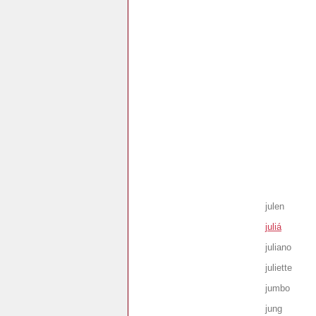
julen
juliá
juliano
juliette
jumbo
jung