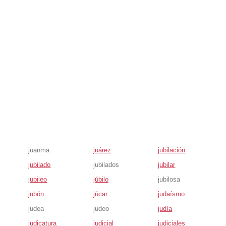
juanma
juárez
jubilación
jubilado
jubilados
jubilar
jubileo
júbilo
jubilosa
jubón
júcar
judaísmo
judea
judeo
judía
judicatura
judicial
judiciales