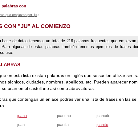
 palabras con
ras que empiezan por: ju
S CON "JU" AL COMIENZO
a base de datos tenemos un total de 216 palabras frecuentes que empiezan 
u`. Para algunas de estas palabras también tenemos ejemplos de frases d
 su uso.
PALABRAS
que en esta lista existan palabras en inglés que se suelen utilizar sin tr
nos técnicos, ciudades, nombres, apellidos, etc. Pueden aparecer no
 se usan en el castellano así como abreviaturas.
bras que contengan un enlace podrás ver una lista de frases en las se u
ra.
juana
juancho
juancito
juani
juanita
juanito