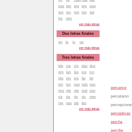
pas
per
pre
pro
que
qui
rec
rep
res
sal
tra
ven
ver más letras
Dos letras finales
eo
ía
io
ue
ver más letras
Tres letras finales
ble
cia
cio
das
dos
ero
ían
ías
ica
ico
ida
ión
ios
ita
ito
les
los
nas
ndo
nes
percance
nos
nte
nto
osé
oso
percataron
ria
rla
rle
rlo
rme
rse
sas
sta
tas
percepcione
ver más letras
perceptivas
percha
percibe