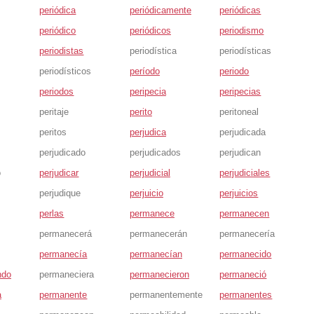
periódica
periódicamente
periódicas
periódico
periódicos
periodismo
periodistas
periodística
periodísticas
periodísticos
período
periodo
periodos
peripecia
peripecias
peritaje
perito
peritoneal
peritos
perjudica
perjudicada
s
perjudicado
perjudicados
perjudican
o
perjudicar
perjudicial
perjudiciales
perjudique
perjuicio
perjuicios
perlas
permanece
permanecen
permanecerá
permanecerán
permanecería
permanecía
permanecían
permanecido
ndo
permaneciera
permanecieron
permaneció
a
permanente
permanentemente
permanentes