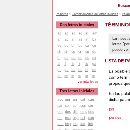
Buscar
Palabras
Combinaciones de letras iniciales
Palab
TÉRMINO
Dos letras iniciales
ab
ac
ad
ag
al
am
En nuestr
an
ap
ar
as
at
ba
letras `p
be
bo
br
bu
ca
ce
puede ver
ch
ci
co
cr
cu
de
dí
do
em
en
es
ex
LISTA DE 
fa
fi
fo
fr
fu
ga
gr
gu
ha
he
hi
ho
Es posible 
hu
im
in
ju
la
le
como térmi
ver más letras
propios que
Tres letras iniciales
En las pala
dicha palab
aco
apr
arr
cal
can
car
col
com
con
cor
per
dec
des
dis
emp
enc
perales
ent
esc
esp
est
exp
hab
imp
inc
ind
ins
int
lle
man
mar
par