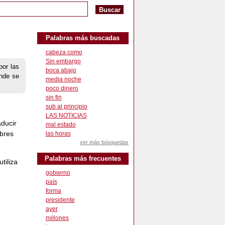
Palabras más buscadas
cabeza como
Sin embargo
por las
boca abajo
onde se
media noche
poco dinero
sin fin
sub al principio
LAS NOTICIAS
aducir
mal estado
mbres
las horas
ver más búsquedas
Palabras más frecuentes
tiliza
gobierno
país
forma
presidente
ayer
millones