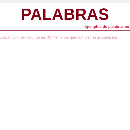
PALABRAS
Ejemplos de palabras en 
piezan con per- aquí tienes 457 términos que cumplen esta condición