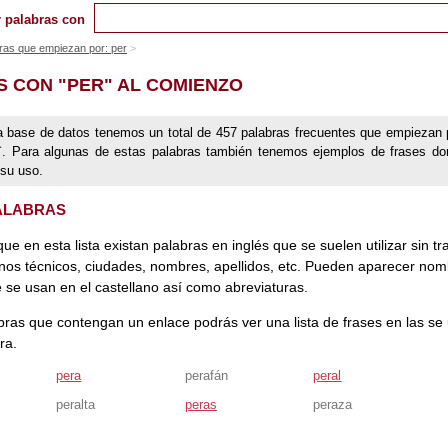
 palabras con
ras que empiezan por: per
S CON "PER" AL COMIENZO
a base de datos tenemos un total de 457 palabras frecuentes que empiezan 
er`. Para algunas de estas palabras también tenemos ejemplos de frases d
 su uso.
PALABRAS
que en esta lista existan palabras en inglés que se suelen utilizar sin tr
nos técnicos, ciudades, nombres, apellidos, etc. Pueden aparecer no
 se usan en el castellano así como abreviaturas.
bras que contengan un enlace podrás ver una lista de frases en las se u
ra.
pera
perafán
peral
peralta
peras
peraza