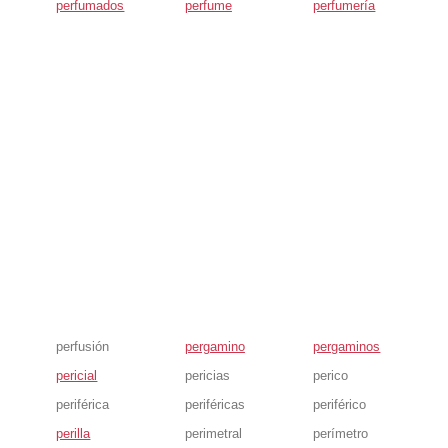
perfumados
perfume
perfumería
perfusión
pergamino
pergaminos
pericial
pericias
perico
periférica
periféricas
periférico
perilla
perimetral
perímetro