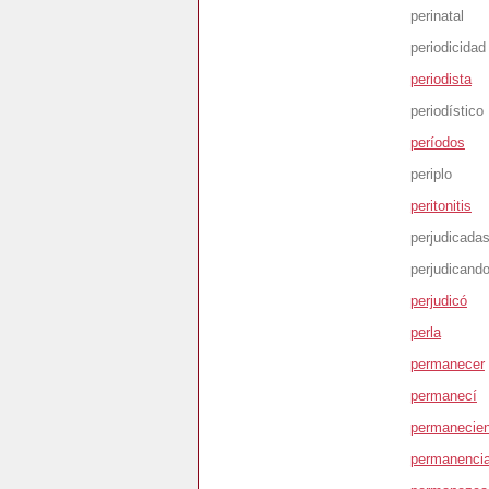
perinatal
periodicidad
periodista
periodístico
períodos
periplo
peritonitis
perjudicada
perjudicand
perjudicó
perla
permanecer
permanecí
permanecie
permanenci