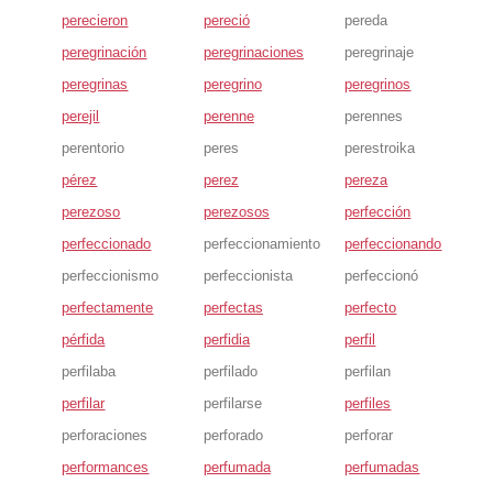
perecieron
pereció
pereda
peregrinación
peregrinaciones
peregrinaje
peregrinas
peregrino
peregrinos
perejil
perenne
perennes
perentorio
peres
perestroika
pérez
perez
pereza
perezoso
perezosos
perfección
perfeccionado
perfeccionamiento
perfeccionando
perfeccionismo
perfeccionista
perfeccionó
perfectamente
perfectas
perfecto
pérfida
perfidia
perfil
perfilaba
perfilado
perfilan
perfilar
perfilarse
perfiles
perforaciones
perforado
perforar
performances
perfumada
perfumadas