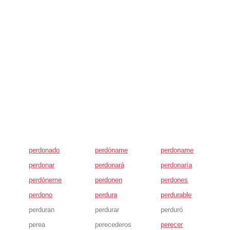
perdonado
perdóname
perdoname
perdonar
perdonará
perdonaría
perdóneme
perdonen
perdones
perdono
perdura
perdurable
perduran
perdurar
perduró
perea
perecederos
perecer