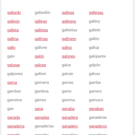
gallardo
gallardón
gallega
gallegas
gallego
gállego
gallegos
gallery
galleta
galletas
galletitas
galletti
gallina
gallinas
gallinero
gallito
gallo
gallone
gallos
gallup
galo
galón
galones
galopante
galopar
galope
galos
galpón
galpones
galtieri
galván
gálvez
gama
gamarra
gamas
gamba
gambas
gamboa
game
gamero
gametos
gámez
gamma
gamuza
gan
gana
ganaba
ganaban
ganada
ganadas
ganadera
ganaderas
ganadería
ganaderías
ganadero
ganaderos
ganado
ganador
ganadora
ganadoras