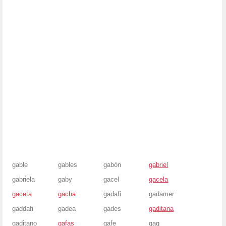
gable
gables
gabón
gabriel
gabriela
gaby
gacel
gacela
gaceta
gacha
gadafi
gadamer
gaddafi
gadea
gades
gaditana
gaditano
gafas
gafe
gag