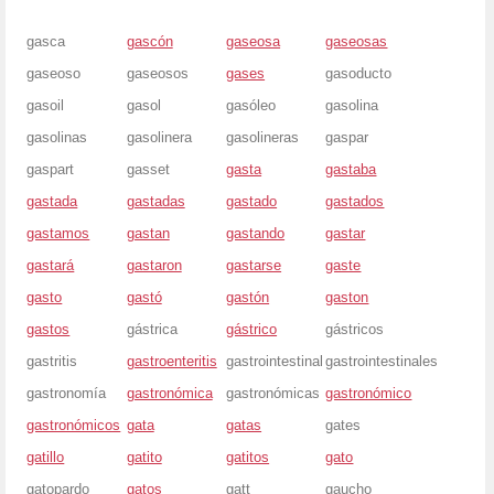
gasca
gascón
gaseosa
gaseosas
gaseoso
gaseosos
gases
gasoducto
gasoil
gasol
gasóleo
gasolina
gasolinas
gasolinera
gasolineras
gaspar
gaspart
gasset
gasta
gastaba
gastada
gastadas
gastado
gastados
gastamos
gastan
gastando
gastar
gastará
gastaron
gastarse
gaste
gasto
gastó
gastón
gaston
gastos
gástrica
gástrico
gástricos
gastritis
gastroenteritis
gastrointestinal
gastrointestinales
gastronomía
gastronómica
gastronómicas
gastronómico
gastronómicos
gata
gatas
gates
gatillo
gatito
gatitos
gato
gatopardo
gatos
gatt
gaucho