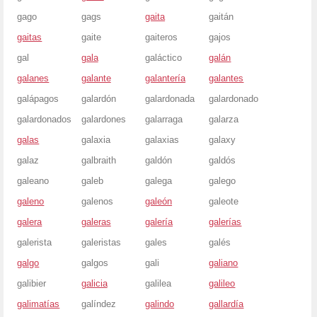
gago
gags
gaita
gaitán
gaitas
gaite
gaiteros
gajos
gal
gala
galáctico
galán
galanes
galante
galantería
galantes
galápagos
galardón
galardonada
galardonado
galardonados
galardones
galarraga
galarza
galas
galaxia
galaxias
galaxy
galaz
galbraith
galdón
galdós
galeano
galeb
galega
galego
galeno
galenos
galeón
galeote
galera
galeras
galería
galerías
galerista
galeristas
gales
galés
galgo
galgos
gali
galiano
galibier
galicia
galilea
galileo
galimatías
galíndez
galindo
gallardía