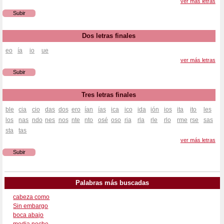
ver más letras
Subir
Dos letras finales
eo
ía
io
ue
ver más letras
Subir
Tres letras finales
ble
cia
cio
das
dos
ero
ían
ías
ica
ico
ida
ión
ios
ita
ito
les
los
nas
ndo
nes
nos
nte
nto
osé
oso
ria
rla
rle
rlo
rme
rse
sas
sta
tas
ver más letras
Subir
Palabras más buscadas
cabeza como
Sin embargo
boca abajo
media noche