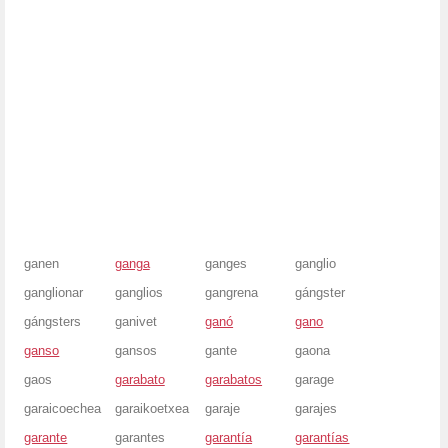
ganen
ganga
ganges
ganglio
ganglionar
ganglios
gangrena
gángster
gángsters
ganivet
ganó
gano
ganso
gansos
gante
gaona
gaos
garabato
garabatos
garage
garaicoechea
garaikoetxea
garaje
garajes
garante
garantes
garantía
garantías