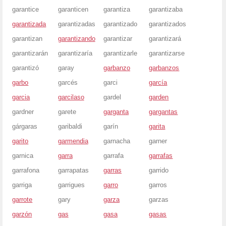
garantice
garanticen
garantiza
garantizaba
garantizada
garantizadas
garantizado
garantizados
garantizan
garantizando
garantizar
garantizará
garantizarán
garantizaría
garantizarle
garantizarse
garantizó
garay
garbanzo
garbanzos
garbo
garcés
garci
garcía
garcia
garcilaso
gardel
garden
gardner
garete
garganta
gargantas
gárgaras
garibaldi
garín
garita
garito
garmendia
garnacha
garner
garnica
garra
garrafa
garrafas
garrafona
garrapatas
garras
garrido
garriga
garrigues
garro
garros
garrote
gary
garza
garzas
garzón
gas
gasa
gasas