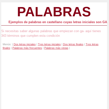
PALABRAS
Ejemplos de palabras en castellano cuyas letras iniciales son GA
Si necesitas saber algunas palabras que empiezan con ga- aquí tienes
343 términos que cumplen esta condición
Menús: |
Dos letras iniciales
|
Tres letras iniciales
|
Dos letras finales
|
Tres letras
finales
|
Palabras más frecuentes
|
Palabras más vistas
|