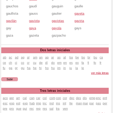
gauchos
gaudí
gauguin
gaulle
gaullista
gauss
gautier
gaveta
gavilán
gaviota
gaviotas
gaviria
gay
gaya
gayola
gays
gaza
gazeta
gazpacho
Dos letras iniciales
ab
ac
ad
ag
al
am
an
ap
ar
as
at
ba
be
bo
br
bu
ca
ce
ch
ci
co
cr
cu
de
dí
do
em
en
es
ex
fa
fi
fo
fr
fu
ga
gr
gu
ha
he
hi
ho
hu
im
in
ju
la
le
ver más letras
Subir
Tres letras iniciales
aco
apr
arr
cal
can
car
col
com
con
cor
dec
des
dis
emp
enc
ent
esc
esp
est
exp
hab
imp
inc
ind
ins
int
lle
man
mar
par
pas
per
pre
pro
que
qui
rec
rep
res
sal
tra
ven