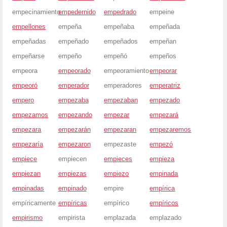
empecinamiento
empedernido
empedrado
empeine
empellones
empeña
empeñaba
empeñada
empeñadas
empeñado
empeñados
empeñan
empeñarse
empeño
empeñó
empeños
empeora
empeorado
empeoramiento
empeorar
empeoró
emperador
emperadores
emperatriz
empero
empezaba
empezaban
empezado
empezamos
empezando
empezar
empezará
empezara
empezarán
empezaran
empezaremos
empezaría
empezaron
empezaste
empezó
empiece
empiecen
empieces
empieza
empiezan
empiezas
empiezo
empinada
empinadas
empinado
empire
empírica
empíricamente
empíricas
empírico
empíricos
empirismo
empirista
emplazada
emplazado